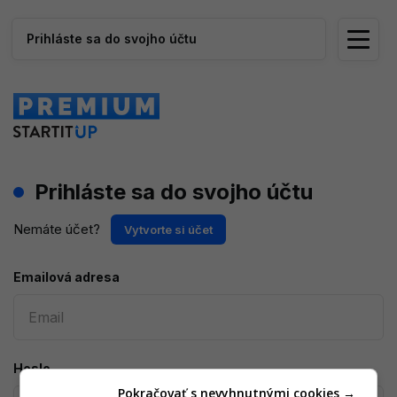
Prihláste sa do svojho účtu
Prihláste sa do svojho účtu
Nemáte účet?
Vytvorte si účet
Emailová adresa
Heslo
Pokračovať s nevyhnutnými cookies →