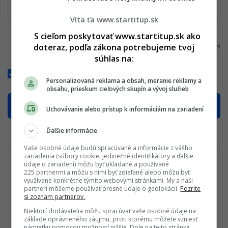
Víta ťa www.startitup.sk
S cieľom poskytovať www.startitup.sk ako
doteraz, podľa zákona potrebujeme tvoj
Zabudnuté heslo?
súhlas na:
Zapamätať si ma
Personalizovaná reklama a obsah, meranie reklamy a
obsahu, prieskum cieľových skupín a vývoj služieb
Uchovávanie alebo prístup k informáciám na zariadení
Ďalšie informácie
ALEBO POKRAČOVAŤ S
Vaše osobné údaje budú spracúvané a informácie z vášho
zariadenia (súbory cookie, jedinečné identifikátory a ďalšie
údaje o zariadení) môžu byť ukladané a používané
225 partnermi a môžu s nimi byť zdieľané alebo môžu byť
využívané konkrétne týmito webovými stránkami. My a naši
partneri môžeme používať presné údaje o geolokácii.
Pozrite
si zoznam partnerov.
Súhlasím s
Podmienkami ochrany súkromia
,
Podmienkami
Niektorí dodávatelia môžu spracúvať vaše osobné údaje na
používania
a
Všeobecnými obchodnými podmienkami
základe oprávneného záujmu, proti ktorému môžete vzniesť
námietku pomocou možností nižšie. Dole na tejto stránke