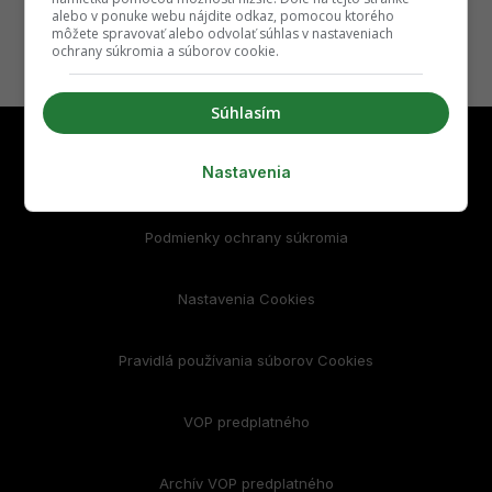
alebo v ponuke webu nájdite odkaz, pomocou ktorého
môžete spravovať alebo odvolať súhlas v nastaveniach
ochrany súkromia a súborov cookie.
Súhlasím
Nastavenia
Podmienky používania
Podmienky ochrany súkromia
Nastavenia Cookies
Pravidlá používania súborov Cookies
VOP predplatného
Archív VOP predplatného