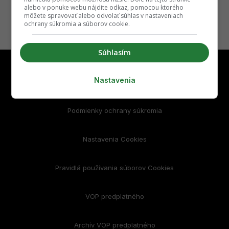
alebo v ponuke webu nájdite odkaz, pomocou ktorého
môžete spravovať alebo odvolať súhlas v nastaveniach
ochrany súkromia a súborov cookie.
Súhlasím
Nastavenia
Podmienky používania
Podmienky ochrany súkromia
Nastavenia Cookies
Pravidlá používania súborov Cookies
VOP predplatného
Archív VOP predplatného