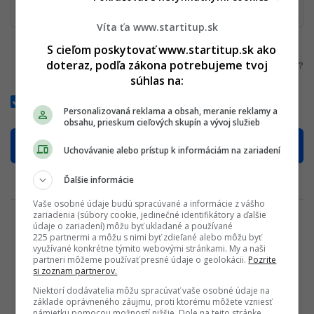
Víta ťa www.startitup.sk
S cieľom poskytovať www.startitup.sk ako
doteraz, podľa zákona potrebujeme tvoj
Zabudnuté heslo?
súhlas na:
Zapamätať si ma
Personalizovaná reklama a obsah, meranie reklamy a
obsahu, prieskum cieľových skupín a vývoj služieb
Uchovávanie alebo prístup k informáciám na zariadení
Ďalšie informácie
ALEBO POKRAČOVAŤ S
Vaše osobné údaje budú spracúvané a informácie z vášho
zariadenia (súbory cookie, jedinečné identifikátory a ďalšie
údaje o zariadení) môžu byť ukladané a používané
225 partnermi a môžu s nimi byť zdieľané alebo môžu byť
využívané konkrétne týmito webovými stránkami. My a naši
partneri môžeme používať presné údaje o geolokácii.
Pozrite
si zoznam partnerov.
Súhlasím s
Podmienkami ochrany súkromia
,
Podmienkami
Niektorí dodávatelia môžu spracúvať vaše osobné údaje na
používania
a
Všeobecnými obchodnými podmienkami
základe oprávneného záujmu, proti ktorému môžete vzniesť
námietku pomocou možností nižšie. Dole na tejto stránke