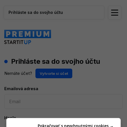
Prihláste sa do svojho účtu
Prihláste sa do svojho účtu
Nemáte účet?
Vytvorte si účet
Emailová adresa
Heslo
Pokračovať s nevyhnutnými cookies →